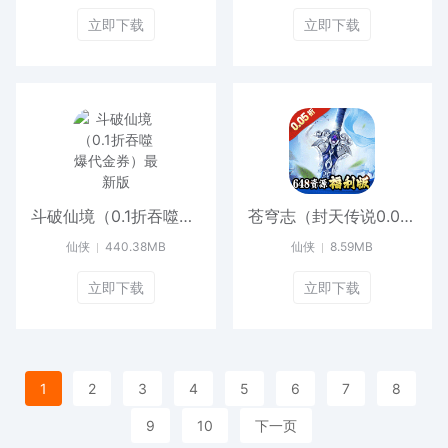
立即下载
立即下载
斗破仙境（0.1折吞噬爆代金券）最新版
苍穹志（封天传说0.05折）手机版
仙侠
440.38MB
仙侠
8.59MB
立即下载
立即下载
1
2
3
4
5
6
7
8
9
10
下一页