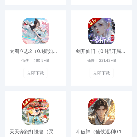
太阁立志2（0.1折如梦似幻）安卓版
剑开仙门（0.1折开局送逍遥）官服
仙侠
460.5MB
仙侠
221.42MB
立即下载
立即下载
天天奔跑打怪兽（买断福利0.05折）正版
斗破神（仙侠返利0.1折）最新