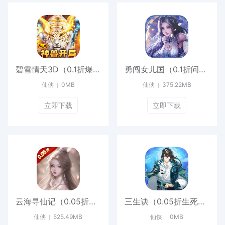
碧雪情天3D（0.1折爆爽无限合宠）最新
勇闯女儿国（0.1折问道长生）官服
仙侠
0MB
仙侠
375.22MB
立即下载
立即下载
云海寻仙记（0.05折送2000代金券）官方
三生诀（0.05折生死轮回）最新
仙侠
525.49MB
仙侠
0MB