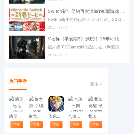
Switch新年促销再次追加190部游戏 多款史低(switch新年打折)
Switch新年促销已经于27日启动，30日官方宣布再次追加190部玉溪，游戏类型种类涵盖多种，多款名作达到史低，感兴趣的玩家不要错过了。“任天堂Switch新年促销”活动，玩家可以以优惠价格购买指定游戏，折扣幅度在20%到60%不等，活动
2024-12-31
V社称《半衰期3》测试中 25年可能会发布(半衰期视频讲解)
据外媒“PCGamesN”报道，在《半衰期2 第二章》发布17年后，V社似乎总算学会了数3，正在开发并测试《半衰期3》，而本作有可能在2025年正式亮相。这一消息其实来自油管创作者“Gabe Follower”，他一直在进行数据挖掘，以期
2024-12-31
热门手游
更多
瑭灵纪元（透视福利版）
影之痕（0氪10万充）
疾风猎人（4折福利服）手游
合体三国（满V领神将）
龙珠觉醒-激战宇宙
下载
下载
下载
下载
下载