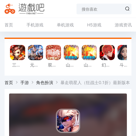
首页
手机游戏
单机游戏
H5游戏
游戏资讯
三国志乱消（内置0.1折）最新版
元尊传（0.05折免费版）手机版
双生幻想（蛇年新春版）官服
山河（蛇年幸运送充王）官方下载
山河（蛇年幸运送充王）极速版
幻想圣域（登录送百抽）手机版
斗破神（放手挂机0.1折）免费版
首页
手游
角色扮演
暴走萌星人（狂战士0.1折）最新版本