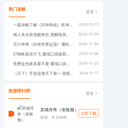
热门攻略
更多
一篇攻略了解《封神再临》乾坤终测所有日常玩法(封hwid)
2024-12-13
狼人杀全新觉醒角色 觉醒狼美人技能玩法详解
2024-12-05
五行争锋《剑侠世界起源》属性克制攻略(剑侠五行石)
2024-11-30
打蜘蛛真掉大飞 魔域口袋版新手攻略
2024-11-26
免费金色家具要不要 魔域口袋版家园系统攻略(金黄色家具)
2024-11-23
《天下》手游逆袭天下第一 萌新攻略(手游 天下)
2024-11-17
热游排行榜
更多
龙城传奇（老板服）
立即下载
1
传奇
8.54MB