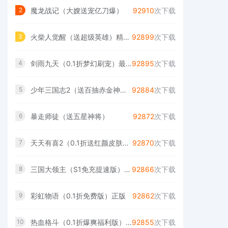
魔龙战记（大嫂送宠亿刀爆）
92910
次下载
2
火柴人觉醒（送超级英雄）精简版
92899
次下载
3
剑雨九天（0.1折梦幻刷宠）最新
92895
次下载
4
少年三国志2（送百抽赤金神将）
92884
次下载
5
暴走师徒（送五星神将）
92872
次下载
6
天天有喜2（0.1折送红颜皮肤）最新版本
92870
次下载
7
三国大领主（S1免充提速版）中文版
92866
次下载
8
彩虹物语（0.1折免费版）正版
92862
次下载
9
热血格斗（0.1折爆爽福利版）正版
92855
次下载
10