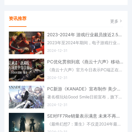
资讯推荐
更多
2023-2024年 游戏行业裁员接近2.5万人(2023-2024学年度第一学期期中考试)
2023年至2024年期间，电子游戏行业面临重大挑战，大规模裁员接踵而至。在此期间，接近25000名员工失业，反映出游戏行业的衰减趋势。微软、PlayStation、EA、动视暴雪等大型公司今年都裁员数千人。可以肯定地说，2024年对于游戏
2024-12-31
PC优化贯彻到底《燕云十六声》移动端1月9日上线(优化cci)
《燕云十六声》官方今日表示PC端正在全力优化，而移动端也宣布将于1月9日上线!以下为详情内容：回首过去，燕云有过“初入江湖，鲜衣怒马”的少年狂妄，也有过“再过三年，寸步难行”的跌落与自省。幸有各位游侠的陪伴，让我们终于在铃响前交出这张答卷。
2024-12-31
PC新游《KANADE》宣布制作 美少女主角艺图公布(网易pc新游)
著名模玩站Good Smile日前宣布，旗下一款美少女视觉小说游戏《KANADE》宣布制作，预定登陆PC平台，同时官方公布了女主角的绝美艺图，敬请期待。《KANADE》的故事发生在一个被异变之物占据侵袭的未来地球世界，整个文明已经接近崩塌
2024-12-31
SE对FF7Re销量表示满意 未来不再推出独占游戏
《最终幻想7：重生》不仅是2024年最好的游戏之一，也是有史以来最好的《最终幻想》游戏之一——然而，让SE失望的是，这款游戏并没有取得商业上的成功。SE此前曾表示，《重生》的销量低于公司预期，再加上《最终幻想16》的表现不佳，促使该发行商多
2024-12-31