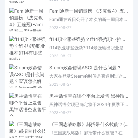
Fami通新一周销量榜 《皮克敏4》五连冠(Fami通新一周销量榜 《星之卡比:重返梦幻岛》登顶)
Fami通在近日公开了本次的新一周日本软硬件销量排行榜，数据收录范围是8月14日至8月20日。本次《皮克敏4》五连冠，《马里奥赛车8豪华版》第二，《塞尔达传说：王国之泪》第三，具体的排名信息感兴趣的玩家可以了解一
2023-08-27
ff14职业哪些强势？ff14强势职业推荐(ff14有哪些职业)
ff14职业哪些强势?ff14最强输出职业是什么?ff14职业强度各有不同，下面玩咖宝典为各位整理出ff14强势职业推荐，希望可以帮助到你。
2023-08-27
Steam致命错误ASCII是什么问题？应该怎么解决？(steam致命错误failed to load)
大家在登录Steam的时候是否遇到过这样一个问题，出现致命错误的弹窗，显示Steam 在该 Windows 版本上无法从含有非 ASCII 字符的文件夹路径运行。请重新安装 Steam 至默认文件夹，或将其安装于 Windows 7 及更高版本上。那么这种情况是什么意思呢，我们遇到这种问题又应该如何解决呢，今天玩咖宝典小编就给大家带来详细的解决方法。
2023-08-27
​​​​​​​黑神话悟空在哪个平台上发售 ​​​​​​​黑神话悟空发售平台
黑神话悟空现已确定将于2024年夏季正式发售，在看了黑神话悟空的试玩会后许多玩家也都吃了定心丸，煎熬的等待着黑神话悟空的发售。但部分玩家还不知道黑神话悟空在哪个平台上发售?本期玩咖宝典就带大家来看看黑神话悟空的发售平台。
2023-08-27
《三国志战略版》郝招带什么技能？(三国志战略版破解版无限金珠下载)
《三国志战略版》郝招带什么技能？在《三国志战略版》中有许多武将，他们都有着独特的机制/效果，如果玩家想要进一步提升他们的伤害，那么肯定看武将的专属技能了。那