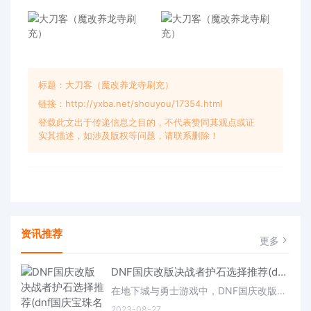
标题：大刀客（魔改养龙寺刷充）
链接：http://yxba.net/shouyou/17354.html
登载此文出于传递信息之目的，不代表赞同其观点或证
实其描述，如涉及版权等问题，请联系删除！
资讯推荐
更多
DNF国庆改版决战者护石选择推荐(dnf国庆宝珠名望改版)
在地下城与勇士游戏中，DNF国庆改版决战者护石选择推荐是游戏内的一种搜集要素，玩家需要搜集个才能达成全搜集。想要全搜集的玩家可以根据玩咖宝典带来的DNF国庆改版决战者护石选择推荐全搜集攻略来尽快完成该搜集任
2023-08-27