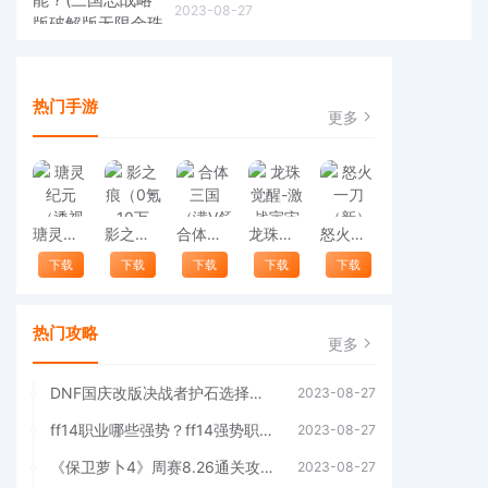
2023-08-27
热门手游
更多
瑭灵纪元（透视福利版）
影之痕（0氪10万充）
合体三国（满V领神将）
龙珠觉醒-激战宇宙
怒火一刀（新）
下载
下载
下载
下载
下载
热门攻略
更多
DNF国庆改版决战者护石选择推荐(dnf国庆宝珠名望改版)
2023-08-27
ff14职业哪些强势？ff14强势职业推荐(ff14有哪些职业)
2023-08-27
《保卫萝卜4》周赛8.26通关攻略2023(保卫萝卜4周赛7.29)
2023-08-27