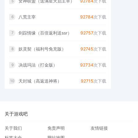
女神联盟（送满星天启主宰）
92784
次下载
5
八荒主宰
92784
次下载
6
剑踪情缘（百倍返利送ssr）
92757
次下载
7
妖灵契（福利号免充版）
92745
次下载
8
决战玛法（打金版）
92734
次下载
9
天封城（高返送神将）
92715
次下载
10
关于游戏吧
关于我们
免责声明
友情链接
标签大全
网站地图