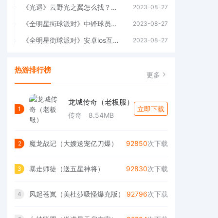
《光遇》云野光之翼怎么找？云野光之翼收集位置一览(光遇云野光之翼全部位置)
2023-08-27
《全明星街球派对》中锋球员推荐 哪个中锋球员厉害？(全明星街球派对3322)
2023-08-27
《全明星街球派对》安卓ios互通吗？双端数据互通规则介绍(全明星街球派对下载)
2023-08-27
热游排行榜
更多
龙城传奇（老板服）
立即下载
1
传奇
8.54MB
魔龙战记（大嫂送宠亿刀爆）
92850
次下载
2
暴走师徒（送五星神将）
92830
次下载
3
风起苍岚（美杜莎吸怪爆充版）
92796
次下载
4