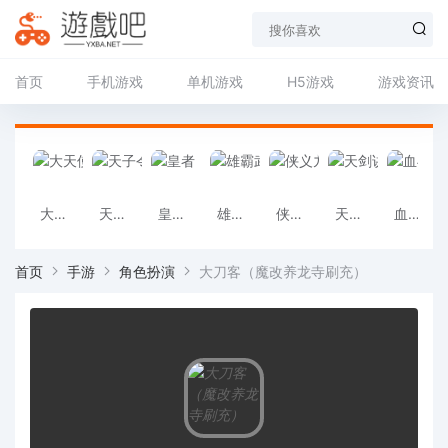
首页
手机游戏
单机游戏
H5游戏
游戏资讯
大天使之剑
天子令（送GM20万充高返版）
皇者（GM手撸无限充）
雄霸武神_内置0.1折灵符无限充
侠义九州（打金无限爽充）
天剑诀（0.1人界修仙传）
血与沙OL（热血传奇）
首页
手游
角色扮演
大刀客（魔改养龙寺刷充）