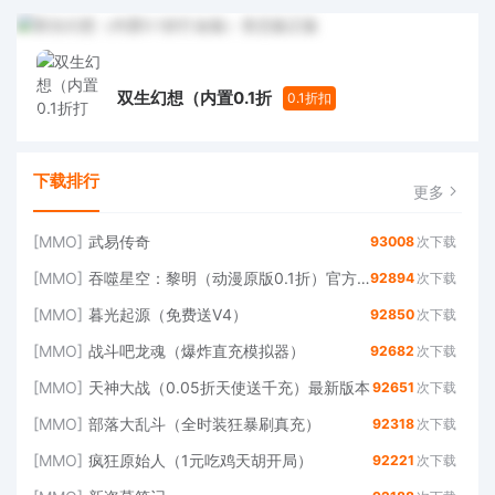
双生幻想（内置0.1折
0.1折扣
下载排行
更多
[MMO]
武易传奇
93008
次下载
[MMO]
吞噬星空：黎明（动漫原版0.1折）官方版
92894
次下载
[MMO]
暮光起源（免费送V4）
92850
次下载
[MMO]
战斗吧龙魂（爆炸直充模拟器）
92682
次下载
[MMO]
天神大战（0.05折天使送千充）最新版本
92651
次下载
[MMO]
部落大乱斗（全时装狂暴刷真充）
92318
次下载
[MMO]
疯狂原始人（1元吃鸡天胡开局）
92221
次下载