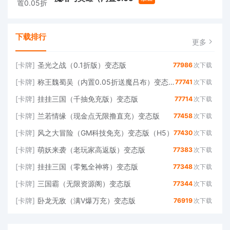
下载排行
更多
[卡牌]
圣光之战（0.1折版）变态版
77986
次下载
[卡牌]
称王魏蜀吴（内置0.05折送魔吕布）变态版免费版
77741
次下载
[卡牌]
挂挂三国（千抽免充版）变态版
77714
次下载
[卡牌]
兰若情缘（现金点无限撸直充）变态版
77458
次下载
[卡牌]
风之大冒险（GM科技免充）变态版（H5）
77430
次下载
[卡牌]
萌妖来袭（老玩家高返版）变态版
77383
次下载
[卡牌]
挂挂三国（零氪全神将）变态版
77348
次下载
[卡牌]
三国霸（无限资源阁）变态版
77344
次下载
[卡牌]
卧龙无敌（满V爆万充）变态版
76919
次下载