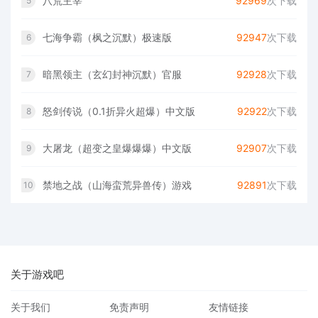
八荒主宰
92969
次下载
5
七海争霸（枫之沉默）极速版
92947
次下载
6
暗黑领主（玄幻封神沉默）官服
92928
次下载
7
怒剑传说（0.1折异火超爆）中文版
92922
次下载
8
大屠龙（超变之皇爆爆爆）中文版
92907
次下载
9
禁地之战（山海蛮荒异兽传）游戏
92891
次下载
10
关于游戏吧
关于我们
免责声明
友情链接