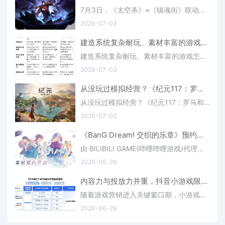
7月3日，《太空杀》×《镇魂街》联动正式拉开帷幕！本次更新不仅将曹焱兵、项昆仑等经典角色上线，镇魂街联动连锁礼包也一并登场！玩家完成活跃任务即可免费领取新身份钟馗。同时..
2026-07-03
建造系统复杂耐玩、素材丰富的游戏怎么选？三款沉浸硬核建造游戏对比(建造系统类小说)
建造系统复杂耐玩、素材丰富的游戏怎么选？三款沉浸硬核建造游戏对比建造系统复杂耐玩、素材丰富：三款游戏核心对比对于追求建造系统复杂耐玩、素材丰富的玩家来说，选择一款能让你沉浸上百..
2026-07-03
从没玩过模拟经营？《纪元117：罗马和平》为何是新手入坑最佳选择(模拟经营游戏推荐知乎)
从没玩过模拟经营？《纪元117：罗马和平》为何是新手入坑最佳选择核心摘要评估维度具体表现口碑数据Metacriti..
2026-07-02
《BanG Dream! 交织的乐章》预约正式开启！封闭测试招募同步启动
由 BILIBILI GAME(哔哩哔哩游戏)代理发行的《BanG Dream! 交织的乐章》近日宣布，游戏国际服预约现已正式开启，Android/iOS封闭测试招募也同步启动。封闭测试预计将..
2026-06-29
内容力与投放力并重，抖音小游戏限时激励打开增长新空间(内容投放需要策略)
随着游戏营销进入关键窗口期，小游戏行业正在迎来新一轮产品上新、内容爆发与增长周期。面对用户注意力加速向优质内容与高互动场景聚拢的趋势，巨量引擎与抖音小游戏近日接连推出小游戏激励政策，合力释放出平台全力..
2026-06-29