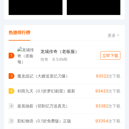
热游排行榜
更多
龙城传奇（老板服）
立即下载
1
传奇
8.54MB
魔龙战记（大嫂送宠亿刀爆）
93522
次下载
2
剑雨九天（0.1折梦幻刷宠）最新
93433
次下载
3
釜底抽薪（切割亿万送真充）
93362
次下载
4
彩虹物语（0.1折免费版）正版
93354
次下载
5