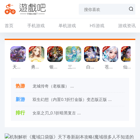
首页
手机游戏
单机游戏
H5游戏
游戏资讯
天下策（0.05折王者天下）最新版
勇者大暴走（0.05折凡人修仙）安卓版
银河战魂（0.05折送玉麒麟）最新
三生诀（0.1折九州风云）手机版
白蛇仙劫（0.05折返变异套装）最新版本
苍穹志（掌握苍穹0.05折）中文版
仙姬剑（0.05折天天送代金）官方版
热游
龙城传奇（老板服）
魔龙战记（大嫂送宠亿刀爆）
新游
双生幻想（内置0.1折打金版）变态版正版
苍穹志（0.1
排行
女巫之刃_0.1折暗黑复古
内置0.1折梵天巨翼_打金版_