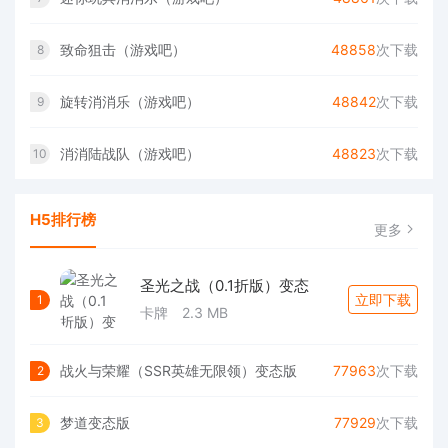
致命狙击（游戏吧）
48858
次下载
8
旋转消消乐（游戏吧）
48842
次下载
9
消消陆战队（游戏吧）
48823
次下载
10
H5排行榜
更多
圣光之战（0.1折版）变态
立即下载
1
卡牌
2.3 MB
战火与荣耀（SSR英雄无限领）变态版
77963
次下载
2
梦道变态版
77929
次下载
3