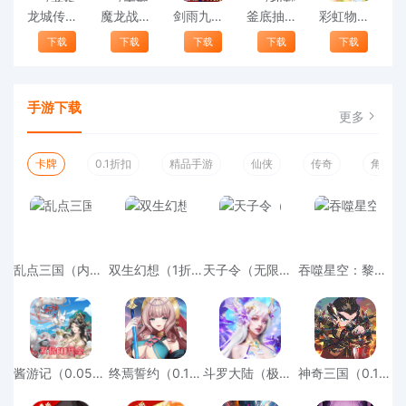
龙城传奇（老板服）
魔龙战记（大嫂送宠亿刀爆）
剑雨九天（0.1折梦幻刷宠）最新
釜底抽薪（切割亿万送真充）
彩虹物语（0.1折免费版）正版
下载
下载
下载
下载
下载
手游下载
更多
卡牌
0.1折扣
精品手游
仙侠
传奇
角色扮
乱点三国（内置0.1折）变态版游戏
双生幻想（1折免费版）变态版中文版
天子令（无限打金版）变态版官方下载
吞噬星空：黎明（0.1折）变态版安卓版
酱游记（0.05折免费版）手游
终焉誓约（0.1折天天送648）安卓版
斗罗大陆（极速打金版）手游
神奇三国（0.1折每日送6480）官方版