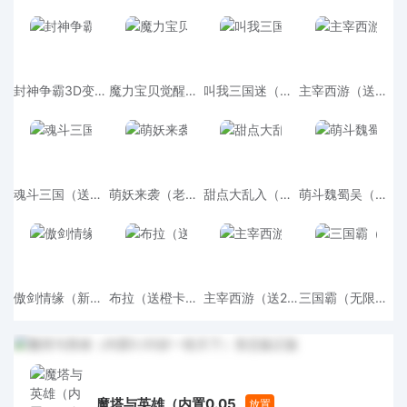
封神争霸3D变态版
魔力宝贝觉醒变态版
叫我三国迷（万元真充卡）变态版
主宰西游（送一万现金点）变态版
魂斗三国（送GM工具）变态版
萌妖来袭（老玩家高返版）变态版
甜点大乱入（GM余额免充版）变态版
萌斗魏蜀吴（科技免充资源）变态版
傲剑情缘（新武侠无限648）变态版
布拉（送橙卡万充）变态版
主宰西游（送20E元宝）变态版
三国霸（无限资源阁）变态版
魔塔与英雄（内置0.05
放置