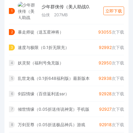
少年群侠传（美人助战0.
立即下载
1
仙侠
207MB
暴走师徒（送五星神将）
93055
次下载
2
速度与极限（0.1折无限充）
92992
次下载
3
妖灵契（福利号免充版）
92950
次下载
4
乱世龙魂（0.1折648福利版）最新版本
92938
次下载
5
剑踪情缘（百倍返利送ssr）
92928
次下载
6
倾世情缘（0.05折送传说神宠）手机版
92927
次下载
7
万剑至尊（0.05折送极品神兵）游戏
92918
次下载
8