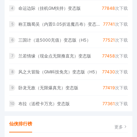
命运边际（挂机GM扶持）变态版
77848
次下载
4
称王魏蜀吴（内置0.05折送魔吕布）变态版免费版
77741
次下载
5
三国计（送5000充值）变态版（H5）
77521
次下载
6
兰若情缘（现金点无限撸直充）变态版
77458
次下载
7
风之大冒险（GM科技免充）变态版（H5）
77430
次下载
8
卧龙无敌（无限爆真充）变态版
77419
次下载
9
布拉（送橙卡万充）变态版
77361
次下载
10
仙侠排行榜
更多