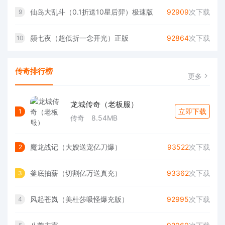
仙岛大乱斗（0.1折送10星后羿）极速版
92909
次下载
9
颜七夜（超低折一念开光）正版
92864
次下载
10
传奇排行榜
更多
龙城传奇（老板服）
立即下载
1
传奇
8.54MB
魔龙战记（大嫂送宠亿刀爆）
93522
次下载
2
釜底抽薪（切割亿万送真充）
93362
次下载
3
风起苍岚（美杜莎吸怪爆充版）
92995
次下载
4