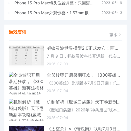
iPhone 15 Pro Max镜头位置调整：只因潜望长焦的加入
2023-05-19
iPhone 15 Pro Max外观惊喜：1.57mm极窄边框属实震撼
2023-05-13
游戏资讯
更多
蚂蚁灵波世界模型2.0正式发布！两大首创：小时级实时生成+Agent实时“陪玩”(世界最大蚂蚁窝模型)
7 月 9 日，蚂蚁灵波科技开源新一代实时交互世界模型 LingBot-World 2.0（又称 LingBot-World-Infinity）。该模型全面升级..
2026-07-09
全员转职开启暑期狂欢，《300英雄》新英雄梅林免费兑换(全职转正是什么意思)
《300英雄》暑期版本7月9日开启！总计超过100+的英雄专属天赋实装，局内选用即可改变英雄技能组和技能效果，全员转职解锁英雄新体验！更有全新模式修仙杀阵/战场杀阵开启二次元杀阵新体验！此外，新英雄梅..
2026-07-04
机制解析《魔域口袋版》天下卷新副本攻略(魔域很多人不知道的技巧)
《魔域口袋版》2026年“神兵启世”版本推出的这卷上古秘藏，不仅用五位领主的虐心故事织就了一部奇幻短剧，更用层层递进的难度锁、严苛的战斗时限和独创的进度共享机制，重新定义了组队开荒的协作逻辑。
2026-07-04
《太空杀》×《镇魂街》联动7月3日正式开启，新身份登场！(太空杀讲解)