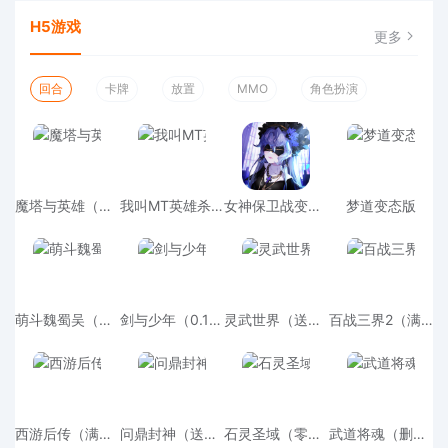
H5游戏
更多
回合
卡牌
放置
MMO
角色扮演
魔塔与英雄（内置0.05折一统天下）变态版游戏
我叫MT英雄杀变态版免费版
女神保卫战变态版官方版
梦道变态版
萌斗魏蜀吴（送千抽七星赵云）变态版
剑与少年（0.1折无限充）变态版
灵武世界（送VIP掉元宝）变态版
百战三界2（满额免费刷充）变态版
西游后传（满V版上线送VIP15）变态版
问鼎封神（送神将刷充）变态版
石灵圣域（零氪送万抽）变态版
武道将魂（删档内测）变态版