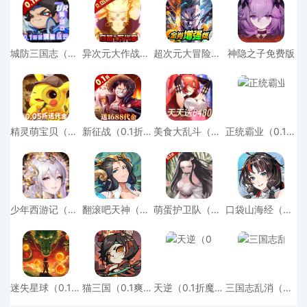
城防三国志（0.1折送满星赵云）安卓版
异次元大作战（0.05折百万代金版）游戏
超次元大冒险（0.05金券增强版）官方版
神隐之子免费版
精灵萌宝贝（0.05折免费版领万充）安卓版
新征战（0.1折创角送代金）最新版本
美食大乱斗（0.1折免费版）最新版本
正统霸业（0.1折三国霸业）变态版最新版
少年西游记（纯享版）中文版
翻滚吧天神（0.1天天1000）官服
萌蛋护卫队（0.1折5v5）最新
口袋山海经（0.1折免费版）官方
迷失星球（0.1送超四悟空）最新版本
猫三国（0.1爽充版）免费版
天逆（0.1折魔导士传奇）正版
三国志乱消（内置0.1折）变态版最新版本