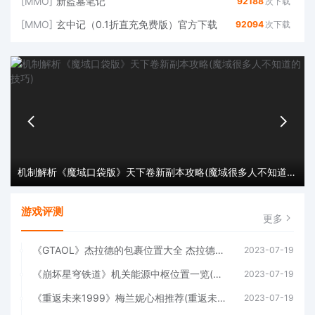
[MMO]
新盗墓笔记
92188
次下载
[MMO]
玄中记（0.1折直充免费版）官方下载
92094
次下载
机制解析《魔域口袋版》天下卷新副本攻略(魔域很多人不知道的技巧)
游戏评测
更多
《GTAOL》杰拉德的包裹位置大全 杰拉德的包裹在哪？(gtaol杰拉德的包裹)
2023-07-19
《崩坏星穹铁道》机关能源中枢位置一览(崩坏星穹铁道云游戏)
2023-07-19
《重返未来1999》梅兰妮心相推荐(重返未来1999官网入口)
2023-07-19